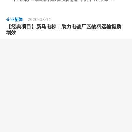
企业新闻
2026-07-14
【经典项目】新马电梯｜助力电镀厂区物料运输提质
增效
重庆智伦电镀坐落于双桥经开区邮亭电镀产业园，是渝西大…
企业新闻
2026-07-14
【经典项目】安全重载 智启生产｜新马电梯入驻山东
汇锋新材料
山东汇锋新材料有限公司是集功能性膜材研发、精深加工、产…