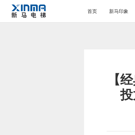
首页
新马印象
【经
投